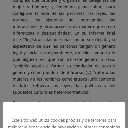
complejo que produce y organiza las categorías de
mujer y hombre, y femenino y masculino, para
configurar la vida de las personas, las leyes, las
normas, los sistemas de intercambio, las
interacciones y otros procesos de manera que crean
diferencias y desigualdades”. En su informe final
dice: “Registrar a las personas con un sexo legal, y la
expectativa de que las personas tengan un género
legal y social correspondiente, no sólo comunica lo
que alguien es -que son de este género o sexo.
También ayuda a formar su condición de sexo y
género y cómo pueden identificarse. (…) Tratar a las
mujeres y a los hombres como grupos jurídicamente
distintos refuerza las leyes, las políticas y los
supuestos culturales heteronormativos”.
En un artículo titulado “Abolishing gender
registration: A feminist defence” (Eliminar la
inscripción del género: una defensa feminista), Lisa
Este sitio web utiliza cookies propias y de terceres para
Braunschweig argumenta que “los grupos sociales
mejorar la experiencia de navegación y ofrecer contenidos