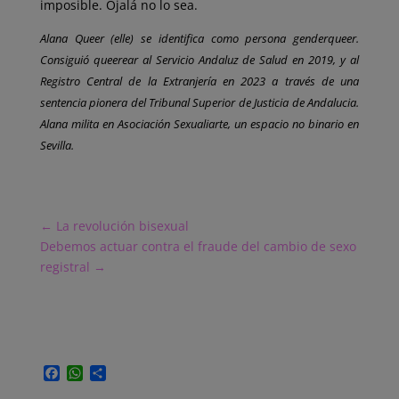
imposible. Ojalá no lo sea.
Alana Queer (elle) se identifica como persona genderqueer.
Consiguió queerear al Servicio Andaluz de Salud en 2019, y al
Registro Central de la Extranjería en 2023 a través de una
sentencia pionera del Tribunal Superior de Justicia de Andalucia.
Alana milita en Asociación Sexualiarte, un espacio no binario en
Sevilla.
←
La revolución bisexual
Debemos actuar contra el fraude del cambio de sexo
registral
→
F
W
C
a
h
o