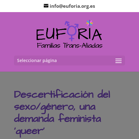
info@euforia.org.es
Seleccionar página
Descertificación del
sexo/género, una
demanda feminista
‘queer’