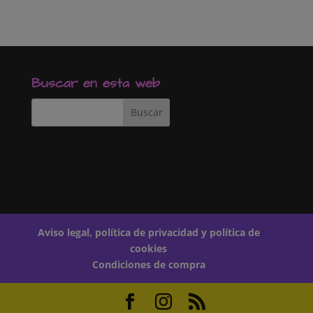
c
a
m
e
t
p
b
s
a
o
A
r
o
p
t
k
p
i
r
Buscar en esta web
Aviso legal, política de privacidad y política de
cookies
Condiciones de compra