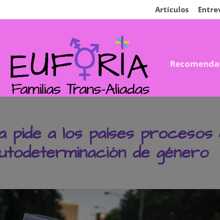
Artículos
Entre
Recomenda
a pide a los países procesos
 autodeterminación de género