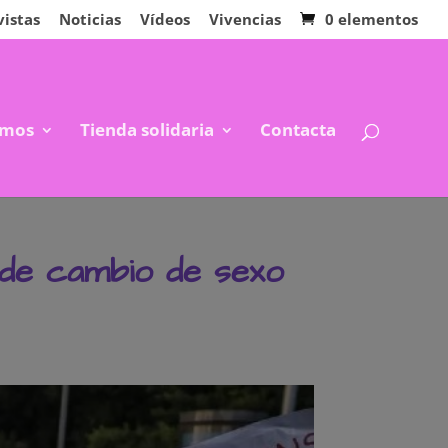
vistas
Noticias
Vídeos
Vivencias
0 elementos
mos
Tienda solidaria
Contacta
 de cambio de sexo