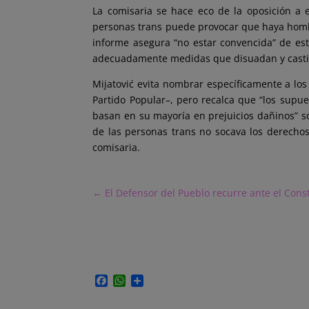
La comisaria se hace eco de la oposición a 
personas trans puede provocar que haya hombre
informe asegura “no estar convencida” de est
adecuadamente medidas que disuadan y castigue
Mijatović evita nombrar específicamente a los
Partido Popular–, pero recalca que “los supu
basan en su mayoría en prejuicios dañinos” s
de las personas trans no socava los derechos
comisaria.
←
El Defensor del Pueblo recurre ante el Cons
F
W
C
a
h
o
c
a
m