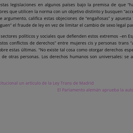
estas legislaciones en algunos países bajo la premisa de que “h
s que utilicen la norma con un objetivo distinto y busquen “acce
e argumento, califica estas objeciones de “engañosas” y apuesta 
n” el fraude de ley en vez de limitar el cambio de sexo legal par
 sectores políticos y sociales que defienden estos extremos –en E
estos conflictos de derechos” entre mujeres cis y personas trans 
obre estas últimas. “No existe tal cosa como otorgar derechos esp
 de otras personas. Los derechos humanos son universales: se a
titucional un artículo de la Ley Trans de Madrid
El Parlamento alemán aprueba la autod