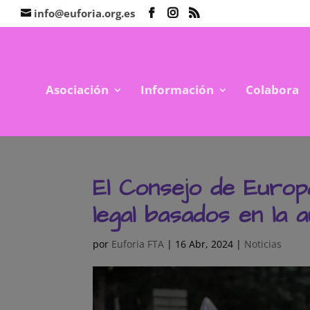
info@euforia.org.es
Asociación
Información
Colabora
El Consejo de Europ
legal basados en la
por
Euforia FTA
|
16 Abr, 2024
|
Noticias