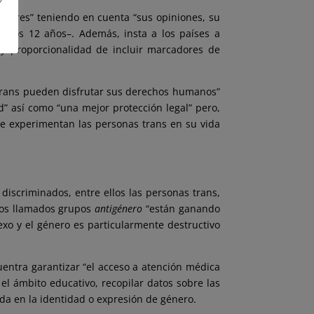
nores” teniendo en cuenta “sus opiniones, su
e los 12 años–. Además, insta a los países a
 y proporcionalidad de incluir marcadores de
 trans pueden disfrutar sus derechos humanos”
d” así como “una mejor protección legal” pero,
ue experimentan las personas trans en su vida
iscriminados, entre ellos las personas trans,
 los llamados grupos
antigénero
“están ganando
exo y el género es particularmente destructivo
entra garantizar “el acceso a atención médica
el ámbito educativo, recopilar datos sobre las
ada en la identidad o expresión de género.