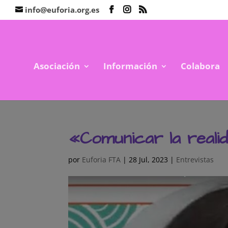
info@euforia.org.es
Asociación
Información
Colabora
«Comunicar la realid
por
Euforia FTA
|
28 Jul, 2023
|
Entrevistas