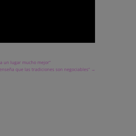
ría un lugar mucho mejor”
enseña que las tradiciones son negociables”
→