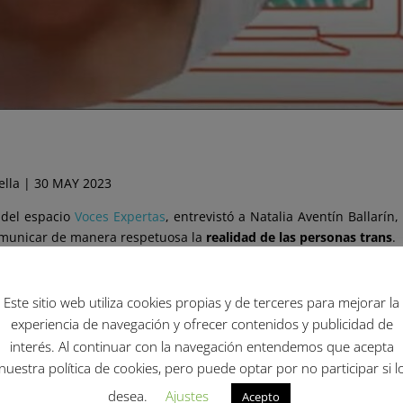
ella | 30 MAY 2023
 del espacio
Voces Expertas
, entrevistó a Natalia Aventín Ballarín
comunicar de manera respetuosa la
realidad de las personas trans
.
 la asociación
Euforia. Familias Trans-Aliadas
y su ámbito de acc
para denunciar la comunicación tergiversada que se ha hecho d
Este sitio web utiliza cookies propias y de terceres para mejorar la
 remarca la importancia del derecho de la autodeterminación de
experiencia de navegación y ofrecer contenidos y publicidad de
interés. Al continuar con la navegación entendemos que acepta
nuestra política de cookies, pero puede optar por no participar si l
desea.
Ajustes
Acepto