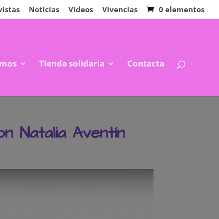
vistas
Noticias
Vídeos
Vivencias
0 elementos
mos
Tienda solidaria
Contacta
n Natalia Aventín