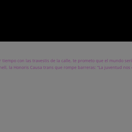
r tiempo con las travestis de la calle, te prometo que el mundo se
ell, la Honoris Causa trans que rompe barreras: “La juventud nos 