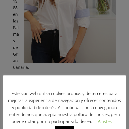
19
88
en
las
Pal
ma
s
de
Gr
an
Canaria.
Más conocida en las redes como Silky Matos, es
diseñadora, activista, empresaria y comunicadora.
Este sitio web utiliza cookies propias y de terceres para
Con 17 años se trasladó a Madrid a estudiar Diseño
mejorar la experiencia de navegación y ofrecer contenidos
de Moda, posteriormente hizo dos másteres, uno
y publicidad de interés. Al continuar con la navegación
de
personal shopper
y otro de
coolhunter
.
entendemos que acepta nuestra política de cookies, pero
Tras terminar sus estudios se tropezó con la
puede optar por no participar si lo desea.
Ajustes
dificultad de encontrar trabajo, ya que ninguna