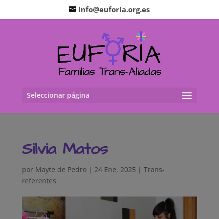
info@euforia.org.es
Seleccionar página
Silvia Matos
por
Mayte de Pedro
|
24 Ene, 2025
|
Trans-
referentes